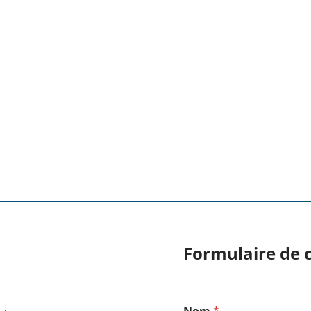
Formulaire de 
E
Nom
*